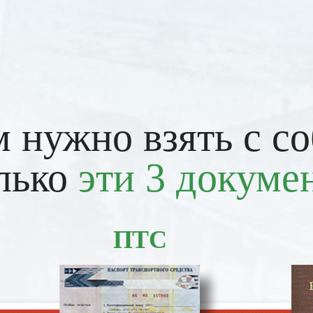
 нужно взять с с
лько
эти 3 докуме
ПТС