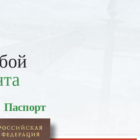
обой
нта
Паспорт