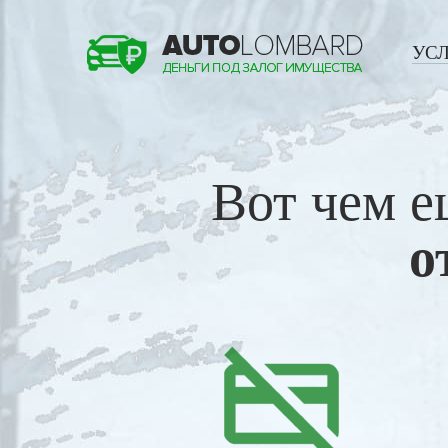
УС
Вот чем е
о