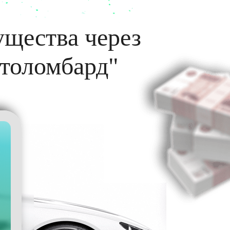
ущества через
втоломбард"