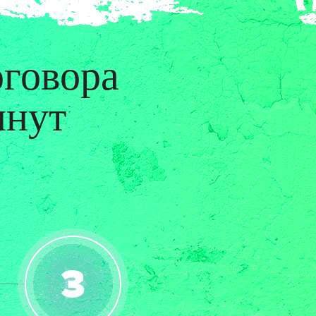
оговора
инут