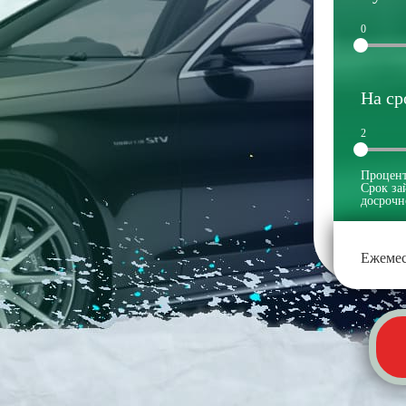
0
На ср
2
Процент
Срок за
досрочн
Ежемес