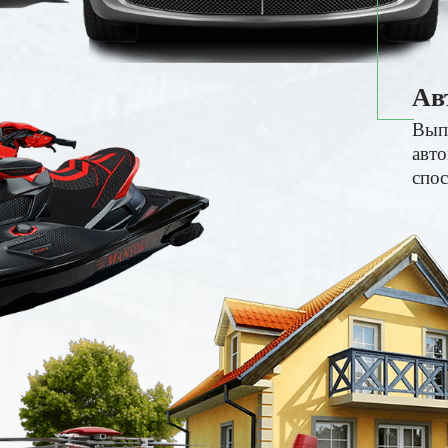
Ав
Вып
авто
спос