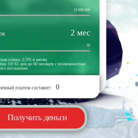
10 000 000
2
мес
ок
60
ная ставка:
2,5% в месяц
йма:
От 61 дня до 60 месяцев с возможностью
ого погашения
0
ячный платеж составит:
Получить деньги