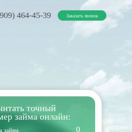
(909) 464-45-39
Заказать звонок
читать точный
мер займа онлайн:
0
а займа