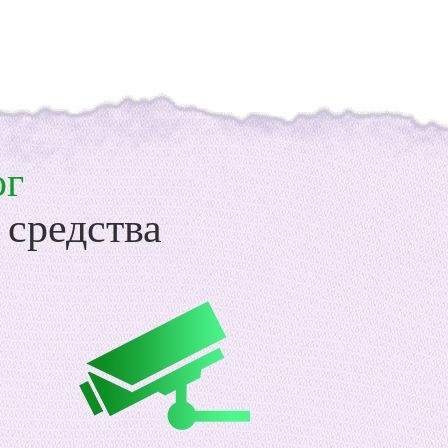
ог
 средства