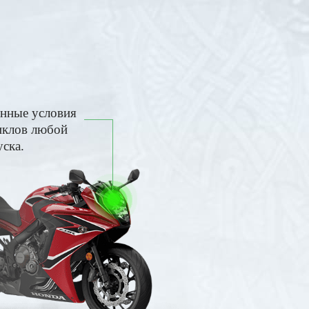
енные условия
иклов любой
уска.