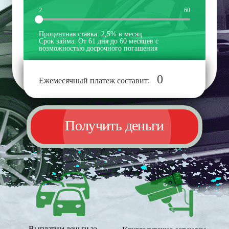
2
60
Процентная ставка:
2,5% в месяц
Срок займа:
От 61 дня до 60 месяцев с
возможностью досрочного погашения
0
Ежемесячный платеж составит:
Получить деньги
Выплатим деньги за