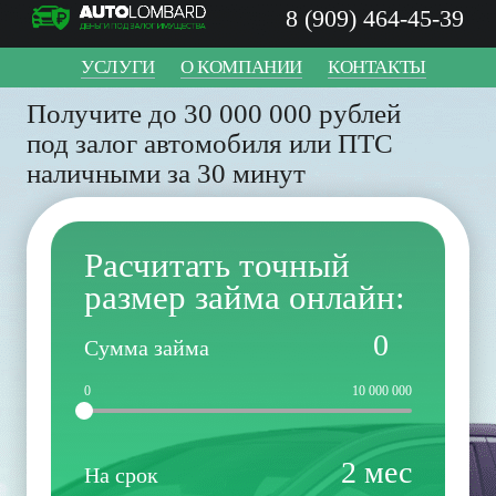
8 (909) 464-45-39
УСЛУГИ
О КОМПАНИИ
КОНТАКТЫ
Получите до
30 000 000
рублей
под залог автомобиля или ПТС
наличными за 30 минут
Расчитать точный
размер займа онлайн:
0
Сумма займа
0
10 000 000
2
мес
На срок