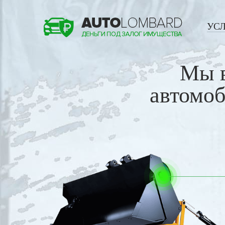
УС
Мы 
автомоб