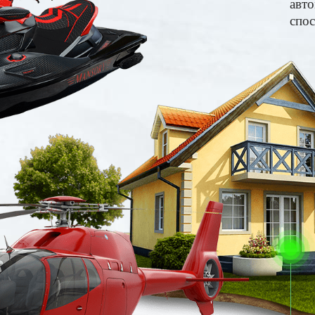
авто
спос