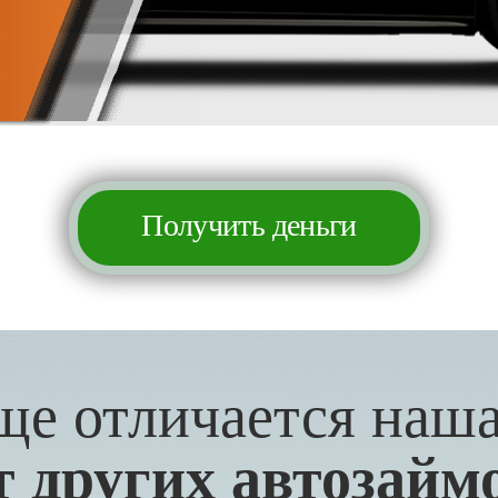
Получить деньги
ще отличается наш
т других автозайм