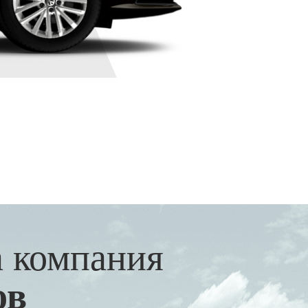
а компания
ов