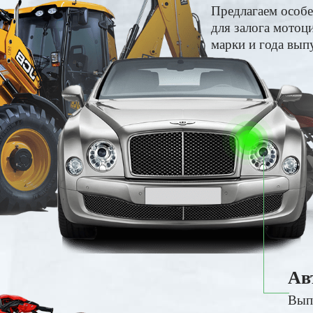
Предлагаем особ
для залога мотоц
марки и года вып
Ав
Вып