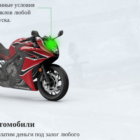
енные условия
иклов любой
уска.
томобили
латим деньги под залог любого